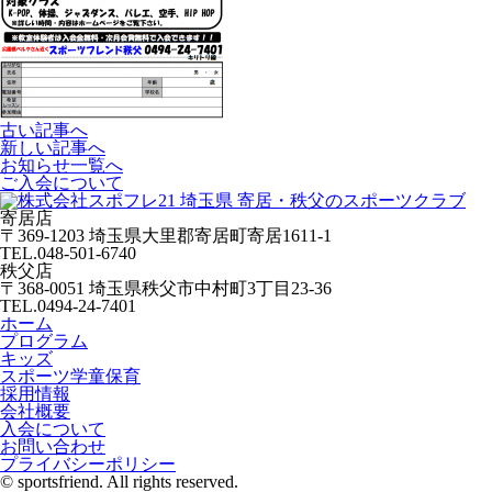
古い記事へ
新しい記事へ
お知らせ一覧へ
ご入会について
寄居店
〒369-1203 埼玉県大里郡寄居町寄居1611-1
TEL.048-501-6740
秩父店
〒368-0051 埼玉県秩父市中村町3丁目23-36
TEL.0494-24-7401
ホーム
プログラム
キッズ
スポーツ
学童保育
採用情報
会社概要
入会について
お問い合わせ
プライバシーポリシー
© sportsfriend. All rights reserved.