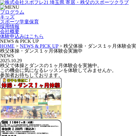
プログラム
キッズ
スポーツ学童保育
採用情報
会社概要
体験申込み
はこちら
NEWS & PICK UP
HOME
>
NEWS & PICK UP
>
秩父体操・ダンス１ヶ月体験会
秩父体操・ダンス１ヶ月体験会実施中
NEWS
2025.10.29
秩父で体操とダンスの１ヶ月体験会を実施中。
この機会に気になるレッスンを体験してみませんか。
参加者お待ちしております。