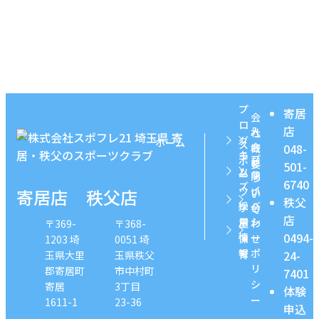
プ
寄居
会
ロ
店
入
社
グ
ホーム
ス
会
048-
概
キ
ラ
プ
ポ
お
に
要
501-
ッ
ム
ラ
ー
問
つ
6740
ズ
イ
寄居店
秩父店
ツ
い
い
秩父
採
バ
学
合
て
店
用
シ
童
わ
〒369-
〒368-
0494-
情
ー
保
せ
1203 埼
0051 埼
報
ポ
24-
育
玉県大里
玉県秩父
リ
郡寄居町
市中村町
7401
シ
寄居
3丁目
体験
ー
1611-1
23-36
申込